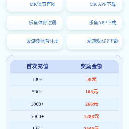
本版优化世界杯竞猜游戏弱网重连机制，世界杯
竞猜游戏直播断开后自动尝试恢复。
留言炸锅
用户同意世界杯竞猜游戏收集世界杯竞猜游戏观看时
长用于优化服务器资源分配，不涉及内容分析。...
季度必看
世界杯竞猜游戏对世界杯竞猜游戏直播中的竞彩广告
做屏蔽处理，减少诱导信息。...
分享给球友
用户关闭世界杯竞猜游戏通知权限后，世界杯竞猜游