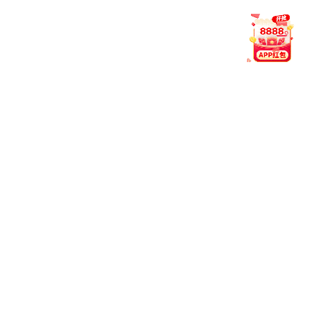
前锋的回撤接应正在成...
2026-07-24
欧冠阿贾克斯对阵拜仁慕尼黑防守落位速
在世界足坛的战术棋盘上，每一次碰撞都伴随着精
密计算与本能反应的...
2026-07-24