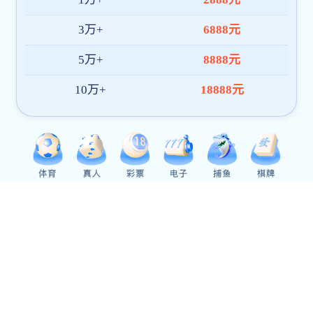
住巴库纳时，其两侧边卫与防守型中场的支援
就显得尤为重要。一旦形成局部的人数优势或
三角传递，巴库纳就能从单纯的“绞杀者”转变
为攻防转换的“轴心”。这种灵活变通，才是破
解科特迪瓦强悍中场覆盖的利刃。如果巴库纳
能利用对手扑得过猛的特点，通过其简洁的横
传或长传，将球精准地转移到空位的队友脚
下，那么科特迪瓦的覆盖战术便会瞬间露出破
绽。这时，巴库纳的价值便从阻截升级为了策
动，成为球队由守转攻的呼吸机。这对于追求
中场控制主动权的科特迪瓦来说，无疑是最大
的威胁——因为你无法通过简单的压制来锁死
一个能将失利转化为反击的节拍器。
最终，巴库纳面对科特迪瓦覆盖是否占优，并
不能用一个简单的“是”或“否”来作答。在一个
高水平的交锋中，所谓的占优，更多体现为
“针对性限制”。巴库纳无法像巅峰哈维那样掌
控全场的百分比，但他可以通过精确度与硬